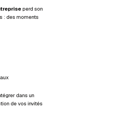
ntreprise
perd son
ts : des moments
iaux
intégrer dans un
tion de vos invités