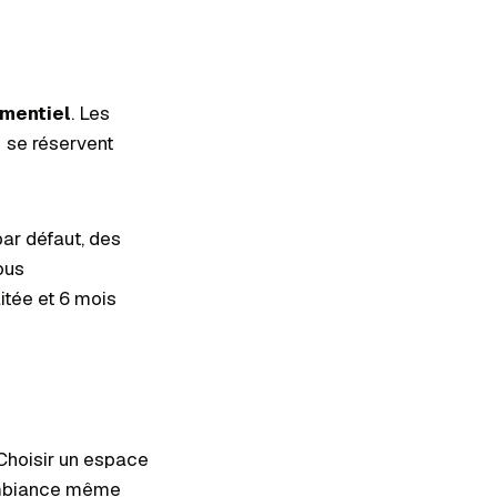
mentiel
. Les
s se réservent
par défaut, des
ous
itée et 6 mois
 Choisir un espace
l’ambiance même