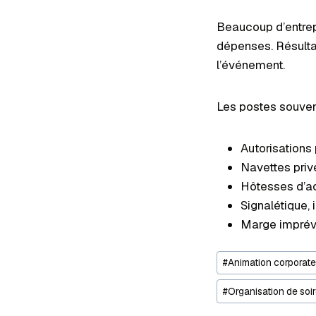
Beaucoup d’entrep
dépenses. Résultat
l’événement.
Les postes souven
Autorisations 
Navettes privé
Hôtesses d’ac
Signalétique,
Marge imprévu
#
Animation corporate
#
Organisation de soir