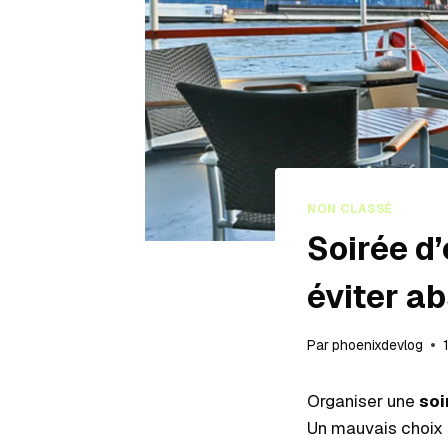
NON CLASSÉ
Soirée d’
éviter a
Par
phoenixdevlog
Organiser une
soi
Un mauvais choix 