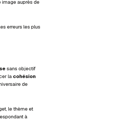
e image auprès de
es erreurs les plus
ise
sans objectif
rcer la
cohésion
niversaire de
dget, le thème et
rrespondant à