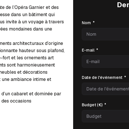
De
te de l’Opéra Garnier et des
esse dans un bâtiment qui
us invite à un voyage à travers
Nom
irées mondaines dans une
ents architecturaux d’origine
E-mail
sionnante hauteur sous plafond,
e-fort et les ornements art
ents sont harmonieusement
eubles et décorations
Date de l'événement
nt une ambiance intime et
 d’un cabaret et dominée par
r des occasions
Budget (€)