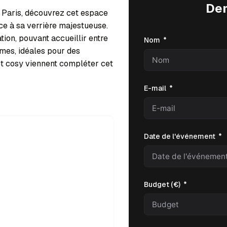
De
 Paris, découvrez cet espace
ce à sa verrière majestueuse.
tion, pouvant accueillir entre
Nom
imes, idéales pour des
t cosy viennent compléter cet
E-mail
Date de l'événement
Budget (€)