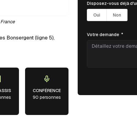
Disposez-vous déjà d'un
Oui
Non
 France
Votre demande
es Bonsergent (ligne 5),
n
ASSIS
CONFÉRENCE
onnes
90 personnes